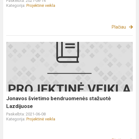
Paskelbta: 2021-06-14
Kategorija:
Projektinė veikla
Plačiau
Jonavos
švietimo
bendruomenės
stažuotė
Lazdijuose
Jonavos švietimo bendruomenės stažuotė
Lazdijuose
Paskelbta: 2021-06-08
Kategorija:
Projektinė veikla