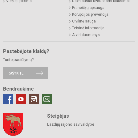
Viešieji pirkimai
Dažniausiai užduodami klausimai
Pranešėjų apsauga
Korupcijos prevencija
Civilinė sauga
Teisinė informacija
Atviri duomenys
Pastebėjote klaidų?
Turite pasiūlymų?
RAŠYKITE
Bendraukime
Steigėjas
Lazdijų rajono savivaldybė