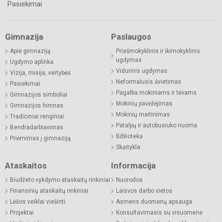
Pasiekimai
Gimnazija
Paslaugos
Apie gimnaziją
Priešmokyklinis ir ikimokyklinis
ugdymas
Ugdymo aplinka
Vidurinis ugdymas
Vizija, misija, vertybės
Neformalusis švietimas
Pasiekimai
Pagalba mokiniams ir tėvams
Gimnazijos simboliai
Mokinių pavėžėjimas
Gimnazijos himnas
Mokinių maitinimas
Tradiciniai renginiai
Patalpų ir autobusiuko nuoma
Bendradarbiavimas
Biblioteka
Priėmimas į gimnaziją
Skaitykla
Ataskaitos
Informacija
Biudžeto vykdymo ataskaitų rinkiniai
Nuorodos
Finansinių ataskaitų rinkiniai
Laisvos darbo vietos
Lėšos veiklai viešinti
Asmens duomenų apsauga
Projektai
Konsultavimasis su visuomene