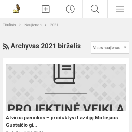
Paieška
Men
Titulinis
Naujienos
2021
RSS
Archyvas 2021 birželis
Atviros
pamokos
–
produktyvi
Lazdijų
Motiejaus
Gustaičio
gi...
Atviros pamokos – produktyvi Lazdijų Motiejaus
Gustaičio gi...