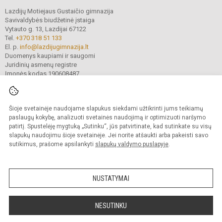
Lazdijų Motiejaus Gustaičio gimnazija
Savivaldybės biudžetinė įstaiga
Vytauto g. 13, Lazdijai 67122
Tel.
+370 318 51 133
El. p.
info@lazdijugimnazija.lt
Duomenys kaupiami ir saugomi
Juridinių asmenų registre
Įmonės kodas 190608487
Šioje svetainėje naudojame slapukus siekdami užtikrinti jums teikiamų
© 2024.Lazdijų Motiejaus Gustaičio gimnazija. Visos teisės saugomos.
Kopijuoti turinį be raštiško įstaigos administracijos sutikimo griežtai draudžiama.
paslaugų kokybę, analizuoti svetainės naudojimą ir optimizuoti naršymo
patirtį. Spustelėję mygtuką „Sutinku“, jūs patvirtinate, kad sutinkate su visų
Prieinamumo paraiška
Slapukų valdymas
slapukų naudojimu šioje svetainėje. Jei norite atšaukti arba pakeisti savo
sutikimus, prašome apsilankyti
slapukų valdymo puslapyje
.
Sumanus būdas atnaujinti
mokyklos interneto
svetainę
NUSTATYMAI
NESUTINKU