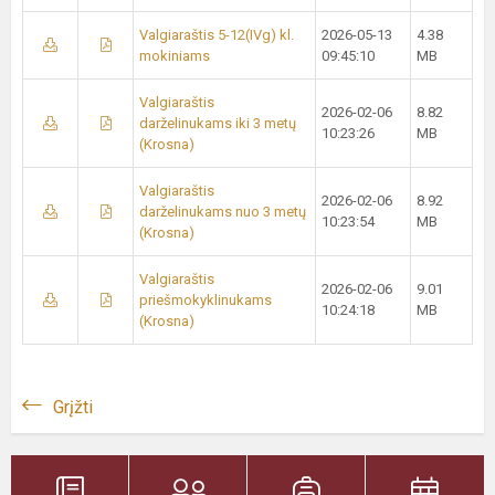
Valgiaraštis 5-12(IVg) kl.
2026-05-13
4.38
mokiniams
09:45:10
MB
Valgiaraštis
2026-02-06
8.82
darželinukams iki 3 metų
10:23:26
MB
(Krosna)
Valgiaraštis
2026-02-06
8.92
darželinukams nuo 3 metų
10:23:54
MB
(Krosna)
Valgiaraštis
2026-02-06
9.01
priešmokyklinukams
10:24:18
MB
(Krosna)
Grįžti