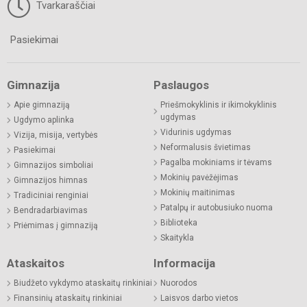
Tvarkaraščiai
Pasiekimai
Gimnazija
Paslaugos
Apie gimnaziją
Priešmokyklinis ir ikimokyklinis
ugdymas
Ugdymo aplinka
Vidurinis ugdymas
Vizija, misija, vertybės
Neformalusis švietimas
Pasiekimai
Pagalba mokiniams ir tėvams
Gimnazijos simboliai
Mokinių pavėžėjimas
Gimnazijos himnas
Mokinių maitinimas
Tradiciniai renginiai
Patalpų ir autobusiuko nuoma
Bendradarbiavimas
Biblioteka
Priėmimas į gimnaziją
Skaitykla
Ataskaitos
Informacija
Biudžeto vykdymo ataskaitų rinkiniai
Nuorodos
Finansinių ataskaitų rinkiniai
Laisvos darbo vietos