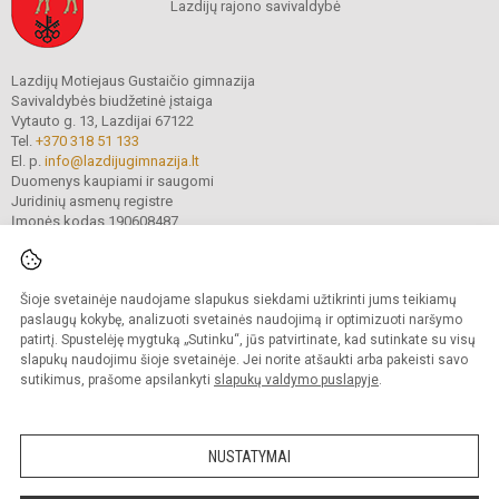
Lazdijų rajono savivaldybė
Lazdijų Motiejaus Gustaičio gimnazija
Savivaldybės biudžetinė įstaiga
Vytauto g. 13, Lazdijai 67122
Tel.
+370 318 51 133
El. p.
info@lazdijugimnazija.lt
Duomenys kaupiami ir saugomi
Juridinių asmenų registre
Įmonės kodas 190608487
Šioje svetainėje naudojame slapukus siekdami užtikrinti jums teikiamų
© 2024.Lazdijų Motiejaus Gustaičio gimnazija. Visos teisės saugomos.
Kopijuoti turinį be raštiško įstaigos administracijos sutikimo griežtai draudžiama.
paslaugų kokybę, analizuoti svetainės naudojimą ir optimizuoti naršymo
patirtį. Spustelėję mygtuką „Sutinku“, jūs patvirtinate, kad sutinkate su visų
Prieinamumo paraiška
Slapukų valdymas
slapukų naudojimu šioje svetainėje. Jei norite atšaukti arba pakeisti savo
sutikimus, prašome apsilankyti
slapukų valdymo puslapyje
.
Sumanus būdas atnaujinti
mokyklos interneto
svetainę
NUSTATYMAI