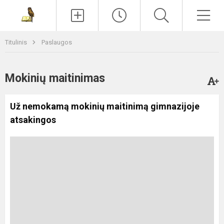
Paieška
Men
Titulinis
Paslaugos
Mokinių maitinimas
Už nemokamą mokinių maitinimą gimnazijoje
atsakingos