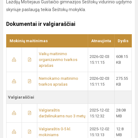
Lazdijų Motiejaus Gustaičio gimnazijos Šeštokų vidurinio ugdymo
skyriuje paslaugą teikia Šeštokų mokykla.
Dokumentai ir valgiaraščiai
Mokinių maitinimas
Atnaujinta
Dydis
Vaikų maitinimo
2026-02-03
608.15
organizavimo tvarkos
15:11:15
KB
aprašas
Nemokamo maitinimo
2026-02-03
275.55
tvarkos aprašas
15:11:15
KB
Valgiaraščiai
Valgiaraštis
2025-12-02
28.08
darželinukams nuo 3 metų
15:12:32
MB
Valgiaraštis 0-5 kl.
2025-12-02
12.8
mokiniams
15:13:13
MB