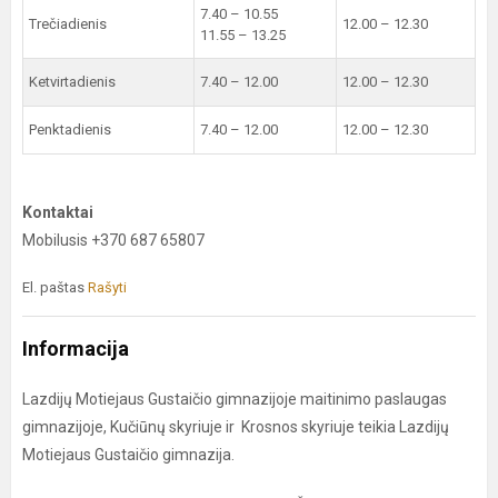
7.40 – 10.55
Trečiadienis
12.00 – 12.30
11.55 – 13.25
Ketvirtadienis
7.40 – 12.00
12.00 – 12.30
Penktadienis
7.40 – 12.00
12.00 – 12.30
Kontaktai
Mobilusis +370 687 65807
El. paštas
Rašyti
Informacija
Lazdijų Motiejaus Gustaičio gimnazijoje maitinimo paslaugas
gimnazijoje, Kučiūnų skyriuje ir Krosnos skyriuje teikia Lazdijų
Motiejaus Gustaičio gimnazija.