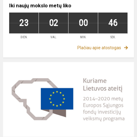
Iki naujų mokslo metų liko
23
02
00
45
DIEN.
VAL.
MIN.
SEK.
Plačiau apie atostogas