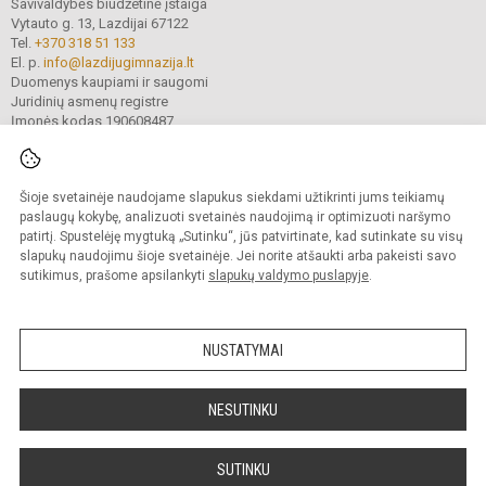
Savivaldybės biudžetinė įstaiga
Vytauto g. 13, Lazdijai 67122
Tel.
+370 318 51 133
El. p.
info@lazdijugimnazija.lt
Duomenys kaupiami ir saugomi
Juridinių asmenų registre
Įmonės kodas 190608487
Šioje svetainėje naudojame slapukus siekdami užtikrinti jums teikiamų
© 2024.Lazdijų Motiejaus Gustaičio gimnazija. Visos teisės saugomos.
Kopijuoti turinį be raštiško įstaigos administracijos sutikimo griežtai draudžiama.
paslaugų kokybę, analizuoti svetainės naudojimą ir optimizuoti naršymo
patirtį. Spustelėję mygtuką „Sutinku“, jūs patvirtinate, kad sutinkate su visų
Prieinamumo paraiška
Slapukų valdymas
slapukų naudojimu šioje svetainėje. Jei norite atšaukti arba pakeisti savo
sutikimus, prašome apsilankyti
slapukų valdymo puslapyje
.
Sumanus būdas atnaujinti
mokyklos interneto
svetainę
NUSTATYMAI
NESUTINKU
SUTINKU