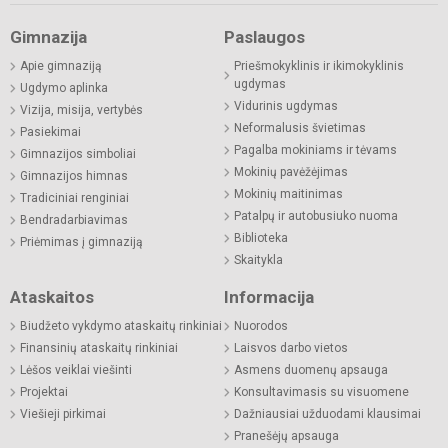
Gimnazija
Paslaugos
Apie gimnaziją
Priešmokyklinis ir ikimokyklinis
ugdymas
Ugdymo aplinka
Vidurinis ugdymas
Vizija, misija, vertybės
Neformalusis švietimas
Pasiekimai
Pagalba mokiniams ir tėvams
Gimnazijos simboliai
Mokinių pavėžėjimas
Gimnazijos himnas
Mokinių maitinimas
Tradiciniai renginiai
Patalpų ir autobusiuko nuoma
Bendradarbiavimas
Biblioteka
Priėmimas į gimnaziją
Skaitykla
Ataskaitos
Informacija
Biudžeto vykdymo ataskaitų rinkiniai
Nuorodos
Finansinių ataskaitų rinkiniai
Laisvos darbo vietos
Lėšos veiklai viešinti
Asmens duomenų apsauga
Projektai
Konsultavimasis su visuomene
Viešieji pirkimai
Dažniausiai užduodami klausimai
Pranešėjų apsauga