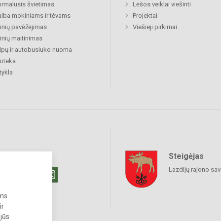
rmalusis švietimas
Lėšos veiklai viešinti
lba mokiniams ir tėvams
Projektai
nių pavėžėjimas
Viešieji pirkimai
nių maitinimas
lpų ir autobusiuko nuoma
ioteka
tykla
Steigėjas
raukime
Lazdijų rajono sav
ums
ir
 jūs