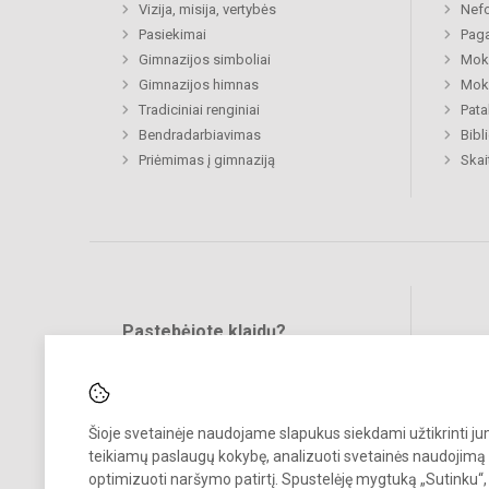
Vizija, misija, vertybės
Nefo
Pasiekimai
Paga
Gimnazijos simboliai
Moki
Gimnazijos himnas
Moki
Tradiciniai renginiai
Pata
Bendradarbiavimas
Bibl
Priėmimas į gimnaziją
Skai
Pastebėjote klaidų?
Bend
Turite pasiūlymų?
RAŠYKITE
Šioje svetainėje naudojame slapukus siekdami užtikrinti j
teikiamų paslaugų kokybę, analizuoti svetainės naudojimą 
optimizuoti naršymo patirtį. Spustelėję mygtuką „Sutinku“,