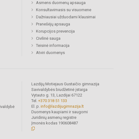
Asmens duomenų apsauga
Konsultavimasis su visuomene
Dažniausiai užduodami klausimai
Pranešėjų apsauga
Korupcijos prevencija
Civilinė sauga
Teisinė informacija
Atviri duomenys
Lazdijų Motiejaus Gustaičio gimnazija
Savivaldybės biudžetinė įstaiga
Vytauto g. 13, Lazdijai 67122
Tel.
+370 318 51 133
El. p.
info@lazdijugimnazija.lt
ivaldybė
Duomenys kaupiami ir saugomi
Juridinių asmenų registre
Įmonės kodas 190608487