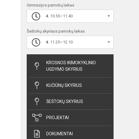
Gimnazijos pamokų laikas
4.
10.55—11.40
Šeštokų skyriaus pamokų laikas
4.
11.25—12.10
KROSNOS IKIMOKYKLINIO
UGDYMO SKYRIUS
KUČIŪNŲ SKYRIUS
ŠEŠTOKŲ SKYRIUS
PROJEKTAI
DOKUMENTAI