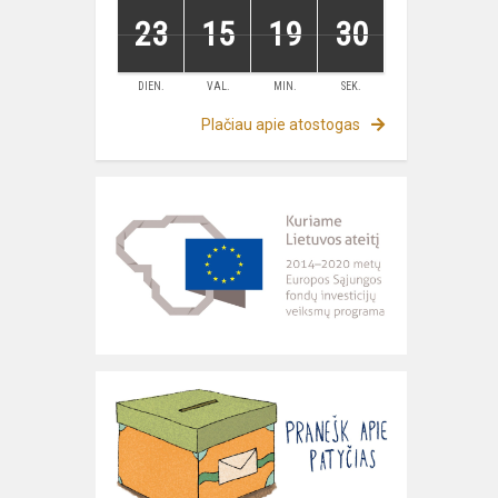
23
15
19
29
DIEN.
VAL.
MIN.
SEK.
Plačiau apie atostogas