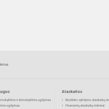
kimai
augos
Ataskaitos
šmokyklinis ir ikimokyklinis ugdymas
Biudžeto vykdymo ataskaitų rin
rinis ugdymas
Finansinių ataskaitų rinkiniai