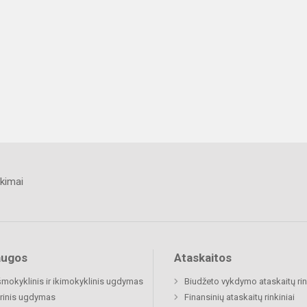
kimai
augos
Ataskaitos
šmokyklinis ir ikimokyklinis ugdymas
Biudžeto vykdymo ataskaitų rin
rinis ugdymas
Finansinių ataskaitų rinkiniai