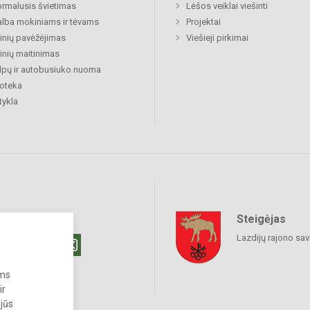
rmalusis švietimas
Lėšos veiklai viešinti
lba mokiniams ir tėvams
Projektai
nių pavėžėjimas
Viešieji pirkimai
nių maitinimas
lpų ir autobusiuko nuoma
ioteka
tykla
Steigėjas
raukime
Lazdijų rajono sav
ums
ir
 jūs