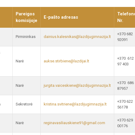
Pareigos
Telefon
E-pašto adresas
komisijoje
Nr.
+370 682
Pirmininkas
dainius.kalesnikas@lazdijugimnazija.lt
92091
s
+370 612
Narė
aukse.stirbiene@lazdijai.lt
97 403
+370 686
Narė
jurgita.vaiceskiene@lazdijugimnazija.lt
87957
+370 622
a
Sekretorė
kristina.svitriene@lazdijugimnazija.lt
56178
+370 629
Narė
reginavasiliauskiene91@gmail.com
00176