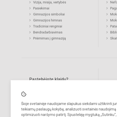
Vizija, misija, vertybės
Nefo
Pasiekimai
Paga
Gimnazijos simboliai
Moki
Gimnazijos himnas
Moki
Tradiciniai renginiai
Pata
Bendradarbiavimas
Bibl
Priėmimas į gimnaziją
Skai
Pastebėjote klaidų?
Bend
Turite pasiūlymų?
RAŠYKITE
Šioje svetainėje naudojame slapukus siekdami užtikrinti j
teikiamų paslaugų kokybę, analizuoti svetainės naudojimą 
optimizuoti naršymo patirtį. Spustelėję mygtuką „Sutinku“,