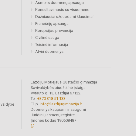
Asmens duomenų apsauga
Konsultavimasis su visuomene
Dažniausiai užduodami klausimai
Pranešėjų apsauga
Korupcijos prevencija
Civilinė sauga
Teisinė informacija
Atviri duomenys
Lazdijų Motiejaus Gustaičio gimnazija
Savivaldybės biudžetinė įstaiga
Vytauto g. 13, Lazdijai 67122
Tel.
+370 318 51 133
El. p.
info@lazdijugimnazija.lt
ivaldybė
Duomenys kaupiami ir saugomi
Juridinių asmenų registre
Įmonės kodas 190608487