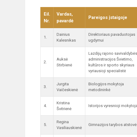
Eil.
Vardas,
Pareigos įstaigoje
Nr.
pavardė
Dainius
Direktoriaus pavaduotojas
1.
Kalesnikas
ugdymui
Lazdijų rajono savivaldybė
Auksė
administracijos Švietimo,
2.
Stirbienė
kultūros ir sporto skyriaus
vyriausioji specialistė
Jurgita
Biologijos mokytoja
3.
Vaičeskienė
metodininkė
Kristina
4.
Istorijos vyresnioji mokytoj
Švitrienė
Regina
5.
Gimnazijos tarybos atstovė
Vasiliauskienė