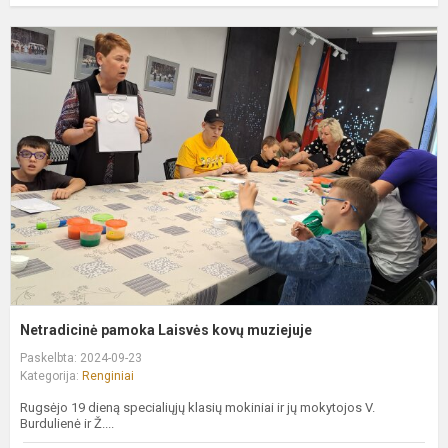
N
p
L
k
m
Netradicinė pamoka Laisvės kovų muziejuje
Paskelbta: 2024-09-23
Kategorija:
Renginiai
Rugsėjo 19 dieną specialiųjų klasių mokiniai ir jų mokytojos V.
Burdulienė ir Ž....