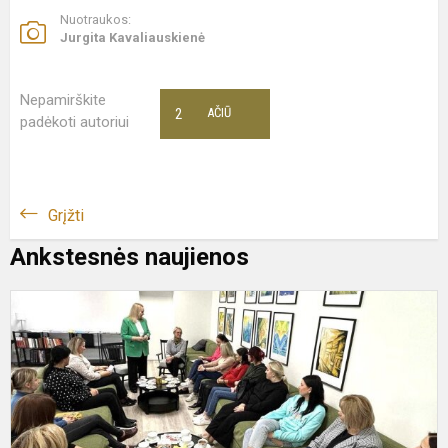
Nuotraukos:
Jurgita Kavaliauskienė
Nepamirškite
2
AČIŪ
padėkoti autoriui
Grįžti
Ankstesnės naujienos
D
s
į