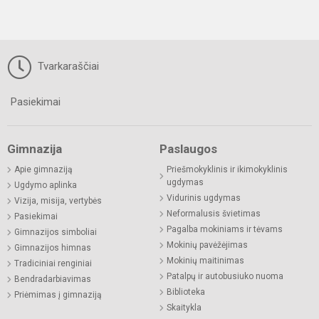
Tvarkaraščiai
Pasiekimai
Gimnazija
Paslaugos
Apie gimnaziją
Priešmokyklinis ir ikimokyklinis
ugdymas
Ugdymo aplinka
Vidurinis ugdymas
Vizija, misija, vertybės
Neformalusis švietimas
Pasiekimai
Pagalba mokiniams ir tėvams
Gimnazijos simboliai
Mokinių pavėžėjimas
Gimnazijos himnas
Mokinių maitinimas
Tradiciniai renginiai
Patalpų ir autobusiuko nuoma
Bendradarbiavimas
Biblioteka
Priėmimas į gimnaziją
Skaitykla