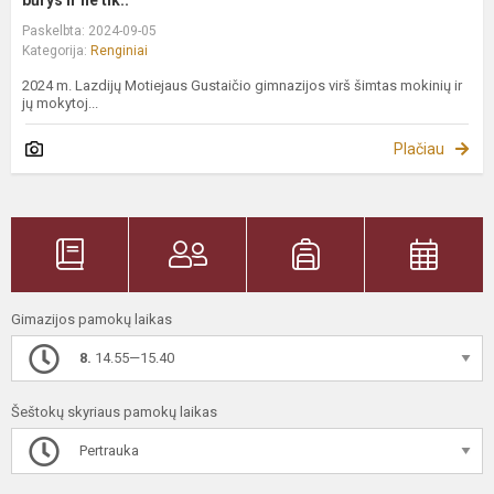
Paskelbta: 2024-09-05
Kategorija:
Renginiai
2024 m. Lazdijų Motiejaus Gustaičio gimnazijos virš šimtas mokinių ir
jų mokytoj...
Plačiau
Gimazijos pamokų laikas
8.
14.55—15.40
Šeštokų skyriaus pamokų laikas
Pertrauka