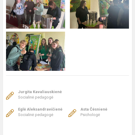
Jurgita Kavaliauskienė
Socialinė pedagogė
Eglė Aleksandravičienė
Asta Čėsnienė
Socialinė pedagogė
Psichologė