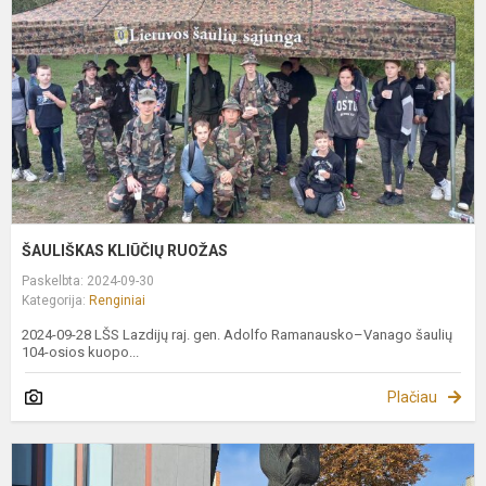
ŠAULIŠKAS KLIŪČIŲ RUOŽAS
Paskelbta: 2024-09-30
Kategorija:
Renginiai
2024-09-28 LŠS Lazdijų raj. gen. Adolfo Ramanausko–Vanago šaulių
104-osios kuopo...
Plačiau
E
i