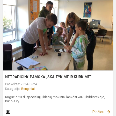
N
P
„
I
K
NETRADICINĖ PAMOKA „SKAITYKIME IR KURKIME“
Paskelbta: 2024-09-24
Kategorija:
Renginiai
Rugsėjo 23 d. specialiųjų klasių mokiniai lankėsi vaikų bibliotekoje,
kurioje vy...
Plačiau