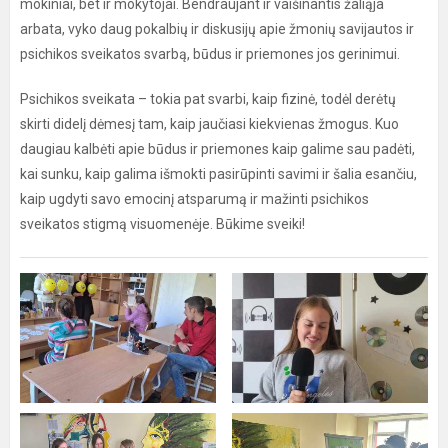
mokiniai, bet ir mokytojai. Bendraujant ir vaišinantis žaliąja
arbata, vyko daug pokalbių ir diskusijų apie žmonių savijautos ir
psichikos sveikatos svarbą, būdus ir priemones jos gerinimui.
Psichikos sveikata – tokia pat svarbi, kaip fizinė, todėl derėtų
skirti didelį dėmesį tam, kaip jaučiasi kiekvienas žmogus. Kuo
daugiau kalbėti apie būdus ir priemones kaip galime sau padėti,
kai sunku, kaip galima išmokti pasirūpinti savimi ir šalia esančiu,
kaip ugdyti savo emocinį atsparumą ir mažinti psichikos
sveikatos stigmą visuomenėje. Būkime sveiki!