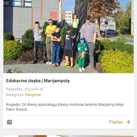
į
M
Edukacinė išvyka į Marijampolę
Paskelbta: 2024-09-30
Kategorija:
Renginiai
Rugsėjo 24 dieną specialiųjų klasių mokiniai lankėsi Marijampolėje,
Petro Kriauč...
Plačiau