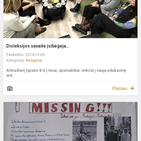
Disleksijos savaitė įsibėgėja…
Paskelbta: 2024-10-09
Kategorija:
Renginiai
Antradienį (spalio 8 d.) tėvai, specialistai rinkosi į naują edukacinę
erd...
Plačiau
K
d
E
k
d