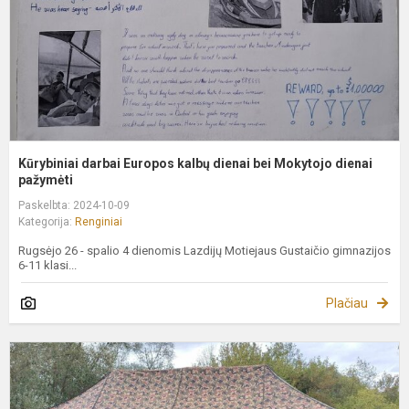
b
M
d
Kūrybiniai darbai Europos kalbų dienai bei Mokytojo dienai
pažymėti
Paskelbta: 2024-10-09
Kategorija:
Renginiai
Rugsėjo 26 - spalio 4 dienomis Lazdijų Motiejaus Gustaičio gimnazijos
6-11 klasi...
Plačiau
Š
K
R