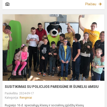
Plačiau
S
S
P
P
I
Š
A
SUSITIKIMAS SU POLICIJOS PAREIGŪNE IR ŠUNELIU AMSIU
Paskelbta: 2024-09-17
Kategorija:
Renginiai
Rugsėjo 16 d. specialiųjų klasių ir socialinių įgūdžių klasių