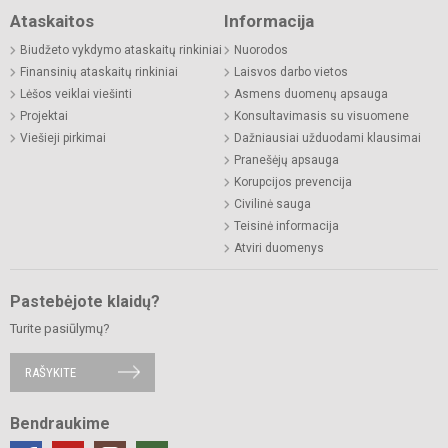
Ataskaitos
Informacija
Biudžeto vykdymo ataskaitų rinkiniai
Nuorodos
Finansinių ataskaitų rinkiniai
Laisvos darbo vietos
Lėšos veiklai viešinti
Asmens duomenų apsauga
Projektai
Konsultavimasis su visuomene
Viešieji pirkimai
Dažniausiai užduodami klausimai
Pranešėjų apsauga
Korupcijos prevencija
Civilinė sauga
Teisinė informacija
Atviri duomenys
Pastebėjote klaidų?
Turite pasiūlymų?
RAŠYKITE
Bendraukime