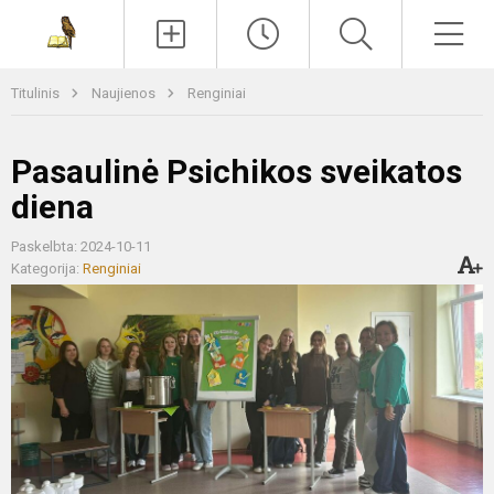
Paieška
Men
Titulinis
Naujienos
Renginiai
Pasaulinė Psichikos sveikatos
diena
Paskelbta: 2024-10-11
Kategorija:
Renginiai