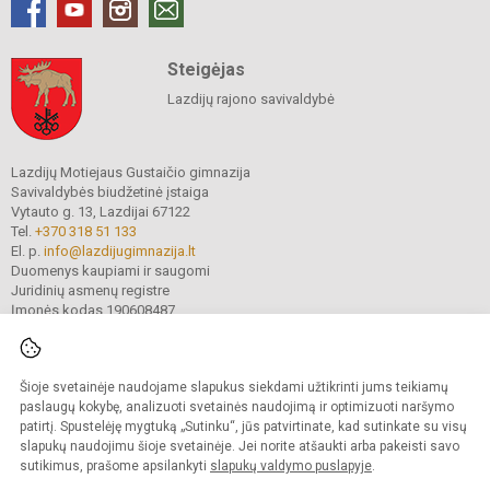
Steigėjas
Lazdijų rajono savivaldybė
Lazdijų Motiejaus Gustaičio gimnazija
Savivaldybės biudžetinė įstaiga
Vytauto g. 13, Lazdijai 67122
Tel.
+370 318 51 133
El. p.
info@lazdijugimnazija.lt
Duomenys kaupiami ir saugomi
Juridinių asmenų registre
Įmonės kodas 190608487
Šioje svetainėje naudojame slapukus siekdami užtikrinti jums teikiamų
© 2024.Lazdijų Motiejaus Gustaičio gimnazija. Visos teisės saugomos.
Kopijuoti turinį be raštiško įstaigos administracijos sutikimo griežtai draudžiama.
paslaugų kokybę, analizuoti svetainės naudojimą ir optimizuoti naršymo
patirtį. Spustelėję mygtuką „Sutinku“, jūs patvirtinate, kad sutinkate su visų
Prieinamumo paraiška
Slapukų valdymas
slapukų naudojimu šioje svetainėje. Jei norite atšaukti arba pakeisti savo
sutikimus, prašome apsilankyti
slapukų valdymo puslapyje
.
Sumanus būdas atnaujinti
mokyklos interneto