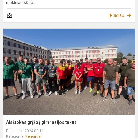
mokiniams&nbs...
Plačiau
A
g
į
g
t
Aisštokas grįžo į gimnazijos takus
Paskelbta: 2024-09-11
Kategorija:
Renginiai