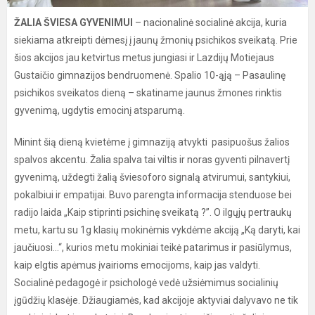
ŽALIA ŠVIESA GYVENIMUI
– nacionalinė socialinė akcija, kuria
siekiama atkreipti dėmesį į jaunų žmonių psichikos sveikatą. Prie
šios akcijos jau ketvirtus metus jungiasi ir Lazdijų Motiejaus
Gustaičio gimnazijos bendruomenė. Spalio 10-ąją – Pasaulinę
psichikos sveikatos dieną – skatiname jaunus žmones rinktis
gyvenimą, ugdytis emocinį atsparumą.
Minint šią dieną kvietėme į gimnaziją atvykti pasipuošus žalios
spalvos akcentu. Žalia spalva tai viltis ir noras gyventi pilnavertį
gyvenimą, uždegti žalią šviesoforo signalą atvirumui, santykiui,
pokalbiui ir empatijai. Buvo parengta informacija stenduose bei
radijo laida „Kaip stiprinti psichinę sveikatą ?”. O ilgųjų pertraukų
metu, kartu su 1g klasių mokinėmis vykdėme akciją „Ką daryti, kai
jaučiuosi…“, kurios metu mokiniai teikė patarimus ir pasiūlymus,
kaip elgtis apėmus įvairioms emocijoms, kaip jas valdyti.
Socialinė pedagogė ir psichologė vedė užsiėmimus socialinių
įgūdžių klasėje. Džiaugiamės, kad akcijoje aktyviai dalyvavo ne tik