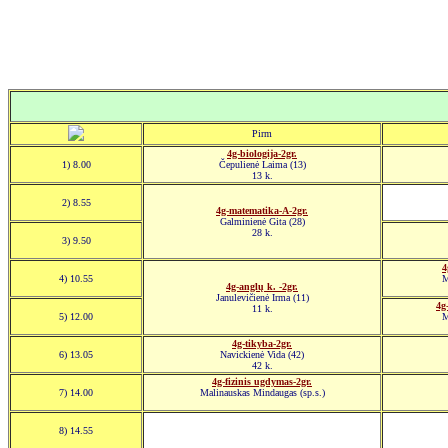
Pirm
4g-biologija-2gr.
1) 8.00
Čepulienė Laima (13)
13 k.
2) 8.55
4g-matematika-A-2gr.
Galminienė Gita (28)
28 k.
3) 9.50
4
4) 10.55
M
4g-anglų k. -2gr.
Janulevičienė Irma (11)
4g
11 k.
5) 12.00
M
4g-tikyba-2gr.
6) 13.05
Navickienė Vida (42)
42 k.
4g-fizinis ugdymas-2gr.
7) 14.00
Malinauskas Mindaugas (sp.s.)
8) 14.55