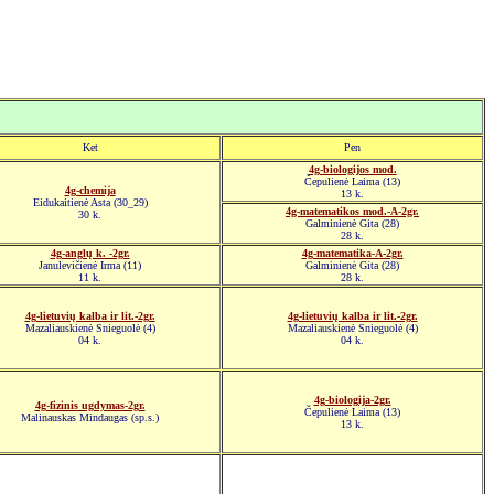
Ket
Pen
4g-biologijos mod.
Čepulienė Laima (13)
4g-chemija
13 k.
Eidukaitienė Asta (30_29)
4g-matematikos mod.-A-2gr.
30 k.
Galminienė Gita (28)
28 k.
4g-anglų k. -2gr.
4g-matematika-A-2gr.
Janulevičienė Irma (11)
Galminienė Gita (28)
11 k.
28 k.
4g-lietuvių kalba ir lit.-2gr.
4g-lietuvių kalba ir lit.-2gr.
Mazaliauskienė Snieguolė (4)
Mazaliauskienė Snieguolė (4)
04 k.
04 k.
4g-biologija-2gr.
4g-fizinis ugdymas-2gr.
Čepulienė Laima (13)
Malinauskas Mindaugas (sp.s.)
13 k.