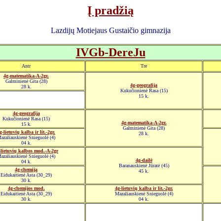
Į pradžią
Lazdijų Motiejaus Gustaičio gimnazija
IVGb-DereJu
Antr
Tre
4g-matematika-A-2gr.
Galminienė Gita (28)
4g-geografija
28 k.
Kukučionienė Rasa (15)
15 k.
4g-geografija
Kukučionienė Rasa (15)
4g-matematika-A-2gr.
15 k.
Galminienė Gita (28)
g-lietuvių kalba ir lit.-2gr.
28 k.
azaliauskienė Snieguolė (4)
04 k.
-lietuvių kalbos mod.-A-2gr
azaliauskienė Snieguolė (4)
4g-dailė
04 k.
Baranauskienė Jūratė (45)
4g-chemija
45 k.
Eidukaitienė Asta (30_29)
30 k.
4g-chemijos mod.
4g-lietuvių kalba ir lit.-2gr.
Eidukaitienė Asta (30_29)
Mazaliauskienė Snieguolė (4)
30 k.
04 k.