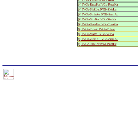
(4) IVGb-RuseKa:IVGb-RuseKa
(4) IVGb-SlekLu:IVGb-SlekLu
(4) IVGb-SmirAu:IVGb-SmirAu
(4) IVGb-StruKa:IVGb-StruKa
(4) IVGb-TonkGa:IVGb-TonkGa
(4) IVGb-TulaVi:IVGb-TulaVi
(4) IVGb-VaitVi:IVGb-VaitVi
(4) IVGb-ZiemAi:IVGb-ZiemAi
(4) IVGc-PuotEv:IVGc-PuotEv