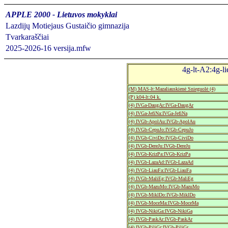
APPLE 2000 - Lietuvos mokyklai
Lazdijų Motiejaus Gustaičio gimnazija
Tvarkaraščiai
2025-2026-16 versija.mfw
4g-lt-A2:4g-lie
(M) MAS-lt:Mazaliauskienė Snieguolė (4)
(P) k04-lt:04 k.
(4) IVGa-DaugAr:IVGa-DaugAr
(4) IVGa-JefiNa:IVGa-JefiNa
(4) IVGb-ApolAu:IVGb-ApolAu
(4) IVGb-CepuJo:IVGb-CepuJo
(4) IVGb-CiviDo:IVGb-CiviDo
(4) IVGb-DereJu:IVGb-DereJu
(4) IVGb-KrizPa:IVGb-KrizPa
(4) IVGb-LazaAd:IVGb-LazaAd
(4) IVGb-LiauFa:IVGb-LiauFa
(4) IVGb-MaliEg:IVGb-MaliEg
(4) IVGb-MazuMo:IVGb-MazuMo
(4) IVGb-MiklDo:IVGb-MiklDo
(4) IVGb-MoceMa:IVGb-MoceMa
(4) IVGb-NikiGa:IVGb-NikiGa
(4) IVGb-PaskAr:IVGb-PaskAr
(4) IVGb-PiliGr:IVGb-PiliGr