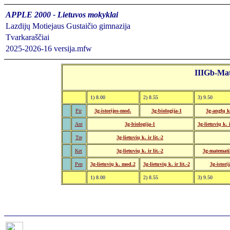
APPLE 2000 - Lietuvos mokyklai
Lazdijų Motiejaus Gustaičio gimnazija
Tvarkaraščiai
2025-2026-16 versija.mfw
IIIGb-Ma
1) 8.00
2) 8.55
3) 9.50
Pir
3g-istorijos-mod.
3g-biologija-1
3g-anglų k
Ant
3g-biologija-1
3g-lietuvių k. i
Tre
3g-lietuvių k. ir lit.-2
Ket
3g-lietuvių k. ir lit.-2
3g-matemati
Pen
3g-lietuvių k. mod.2
3g-lietuvių k. ir lit.-2
3g-istorij
1) 8.00
2) 8.55
3) 9.50