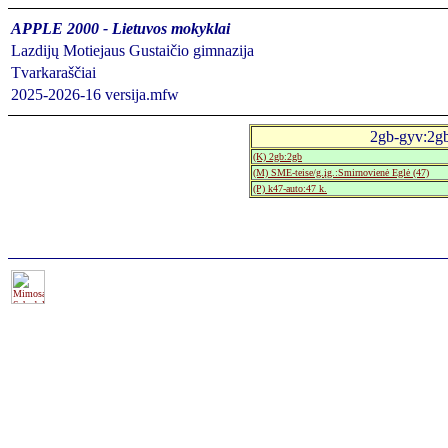
APPLE 2000 - Lietuvos mokyklai
Lazdijų Motiejaus Gustaičio gimnazija
Tvarkaraščiai
2025-2026-16 versija.mfw
2gb-gyv:2gb
(K) 2gb:2gb
(M) SME-teise/g.įg.:Smirnovienė Eglė (47)
(P) k47-auto:47 k.